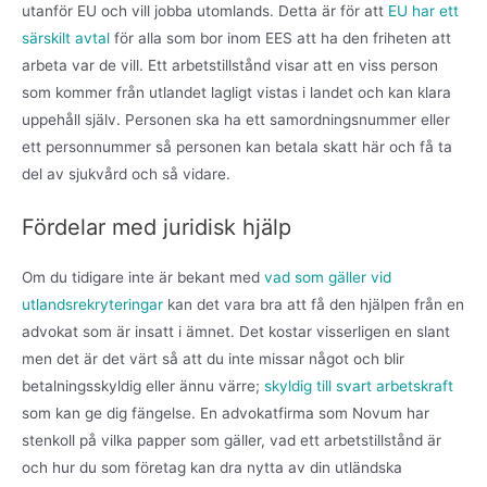
utanför EU och vill jobba utomlands. Detta är för att
EU har ett
särskilt avtal
för alla som bor inom EES att ha den friheten att
arbeta var de vill. Ett arbetstillstånd visar att en viss person
som kommer från utlandet lagligt vistas i landet och kan klara
uppehåll själv. Personen ska ha ett samordningsnummer eller
ett personnummer så personen kan betala skatt här och få ta
del av sjukvård och så vidare.
Fördelar med juridisk hjälp
Om du tidigare inte är bekant med
vad som gäller vid
utlandsrekryteringar
kan det vara bra att få den hjälpen från en
advokat som är insatt i ämnet. Det kostar visserligen en slant
men det är det värt så att du inte missar något och blir
betalningsskyldig eller ännu värre;
skyldig till svart arbetskraft
som kan ge dig fängelse. En advokatfirma som Novum har
stenkoll på vilka papper som gäller, vad ett arbetstillstånd är
och hur du som företag kan dra nytta av din utländska