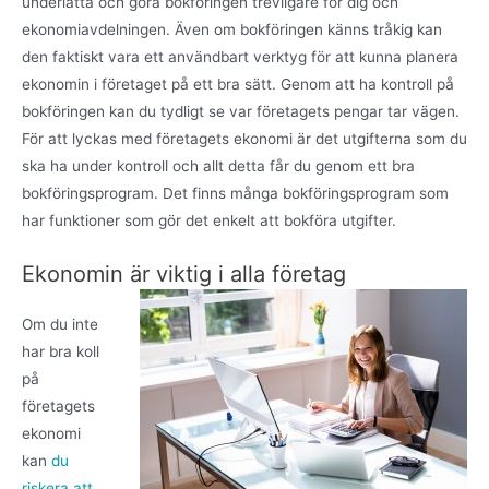
underlätta och göra bokföringen trevligare för dig och
ekonomiavdelningen. Även om bokföringen känns tråkig kan
den faktiskt vara ett användbart verktyg för att kunna planera
ekonomin i företaget på ett bra sätt. Genom att ha kontroll på
bokföringen kan du tydligt se var företagets pengar tar vägen.
För att lyckas med företagets ekonomi är det utgifterna som du
ska ha under kontroll och allt detta får du genom ett bra
bokföringsprogram. Det finns många bokföringsprogram som
har funktioner som gör det enkelt att bokföra utgifter.
Ekonomin är viktig i alla företag
Om du inte
har bra koll
på
företagets
ekonomi
kan
du
riskera att