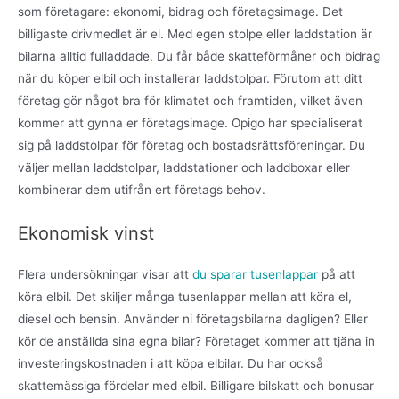
som företagare: ekonomi, bidrag och företagsimage. Det
billigaste drivmedlet är el. Med egen stolpe eller laddstation är
bilarna alltid fulladdade. Du får både skatteförmåner och bidrag
när du köper elbil och installerar laddstolpar. Förutom att ditt
företag gör något bra för klimatet och framtiden, vilket även
kommer att gynna er företagsimage. Opigo har specialiserat
sig på laddstolpar för företag och bostadsrättsföreningar. Du
väljer mellan laddstolpar, laddstationer och laddboxar eller
kombinerar dem utifrån ert företags behov.
Ekonomisk vinst
Flera undersökningar visar att
du sparar tusenlappar
på att
köra elbil. Det skiljer många tusenlappar mellan att köra el,
diesel och bensin. Använder ni företagsbilarna dagligen? Eller
kör de anställda sina egna bilar? Företaget kommer att tjäna in
investeringskostnaden i att köpa elbilar. Du har också
skattemässiga fördelar med elbil. Billigare bilskatt och bonusar