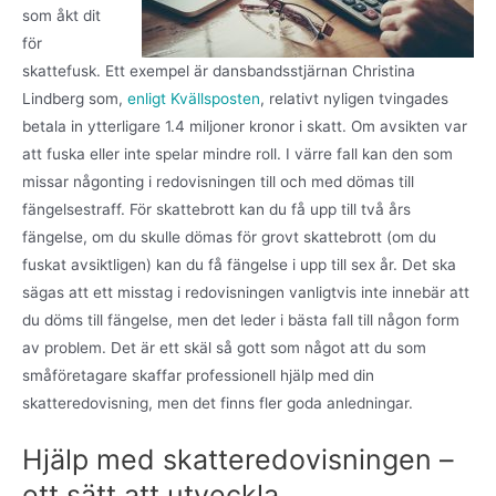
som åkt dit
för
skattefusk. Ett exempel är dansbandsstjärnan Christina
Lindberg som,
enligt Kvällsposten
, relativt nyligen tvingades
betala in ytterligare 1.4 miljoner kronor i skatt. Om avsikten var
att fuska eller inte spelar mindre roll. I värre fall kan den som
missar någonting i redovisningen till och med dömas till
fängelsestraff. För skattebrott kan du få upp till två års
fängelse, om du skulle dömas för grovt skattebrott (om du
fuskat avsiktligen) kan du få fängelse i upp till sex år. Det ska
sägas att ett misstag i redovisningen vanligtvis inte innebär att
du döms till fängelse, men det leder i bästa fall till någon form
av problem. Det är ett skäl så gott som något att du som
småföretagare skaffar professionell hjälp med din
skatteredovisning, men det finns fler goda anledningar.
Hjälp med skatteredovisningen –
ett sätt att utveckla