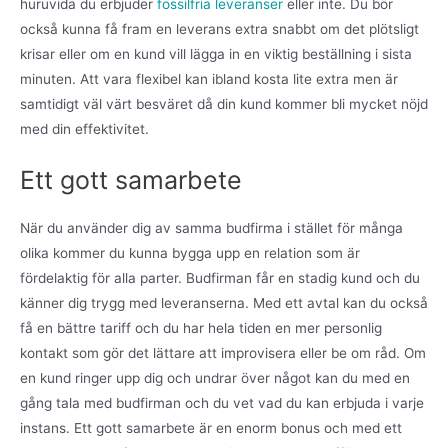
huruvida du erbjuder
fossilfria leveranser
eller inte. Du bör
också kunna få fram en leverans extra snabbt om det plötsligt
krisar eller om en kund vill lägga in en viktig beställning i sista
minuten. Att vara flexibel kan ibland kosta lite extra men är
samtidigt väl värt besväret då din kund kommer bli mycket nöjd
med din effektivitet.
Ett gott samarbete
När du använder dig av samma budfirma i stället för många
olika kommer du kunna bygga upp en relation som är
fördelaktig för alla parter. Budfirman får en stadig kund och du
känner dig trygg med leveranserna. Med ett avtal kan du också
få en bättre tariff och du har hela tiden en mer personlig
kontakt som gör det lättare att improvisera eller be om råd. Om
en kund ringer upp dig och undrar över något kan du med en
gång tala med budfirman och du vet vad du kan erbjuda i varje
instans. Ett gott samarbete är en enorm bonus och med ett