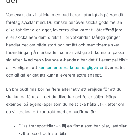
der
Vad exakt du vill skicka med bud beror naturligtvis på vad ditt
företag sysslar med. Du kanske behöver skicka gods mellan
olika fabriker eller lager, leverera dina varor till återförsäljare
eller skicka hem dem direkt till privatkunder. Många gånger
handlar det om både stort och smått och med tiderna sker
förändringar på marknaden som är viktiga att kunna anpassa
sig efter. Med den växande e-handeln har det till exempel blivit
allt vanligare att
konsumenterna köper dagligvaror
över nätet
och då gäller det att kunna leverera extra snabbt.
En bra budfirma bör ha flera alternativ att erbjuda för att du
ska kunna få ut allt det du tillverkar och/eller säljer. Några
exempel på egenskaper som du helst ska hålla utkik efter om
du vill teckna ett kontrakt med en budfirma är:
Olika transportbilar – välj en firma som har bilar, lastbilar,
kyltransport och kranbilar