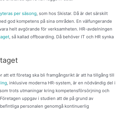
ryteras per säsong
, som hos Skistar. Då är det särskilt
er med god kompetens på sina områden. En välfungerande
 vara helt avgörande för verksamheten. HR-avdelningen
taget
, så kallad offboarding. Då behöver IT och HR synka
etaget
 att ett företag ska bli framgångsrikt är att ha tillgång till
ling
, inklusive moderna HR-system, är en nödvändig del i
g, som trots utmaningar kring kompetensförsörjning och
. Företagen uppgav i studien att de på grund av
n befintliga personalen genomgå kontinuerlig