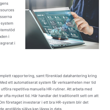
ngens
esources
esserna
R-system
ystemstöd
aden i
egrerat i
plett rapportering, samt förenklad datahantering kring
 Med ett automatiserat system får verksamheten mer tid
tt utföra repetitiva manuella HR-rutiner. Att arbeta med
 ofta mycket tid. Här handlar det traditionellt sett om att
 Om företaget investerar i ett bra HR-system blir det
 de anställda själva kan lägga in data.