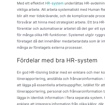
Med ett effektivt
HR-system
underlättas HR-avdelni
viktiga arbete. Att arbeta systematiskt med Human R
blir allt mer tidskrävande, och de komplicerade proc
försvårar att hinna med strategiskt arbete. Ett bra H
förenklar och automatiserar arbetet då det ger ett s
för många olika HR-funktioner. Systemet utgör ryggr
företaget då det innehåller medarbetardata som är int
många av företagets externa processer.
Fördelar med bra HR-system
En god HR-lösning bidrar med en enklare och mer kom
lönerapportering, anställda och frånvaroinformation.
att lägga på essentiella arbetsuppgifter, istället för a
lönerapportering, personal och frånvaroinformation tar
lägga in identisk information i flera separata system.
enklare att integrera information från olika källor, där