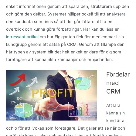
enkelt informationen genom att spara den, strukturera upp den
och göra den delbar. Systemet hjälper också till att analysera
den kunddata som finns så att det går lättare att få en
överblick och kunna göra förbättringar. Här kan du läsa en
intressant artikel
om hur Elgiganten fick fler medlemmar i sin
kundgrupp genom att satsa på CRM. Genom att tillämpa den
här typen av system blir det helt enkelt enklare för dig som
företagare att kunna rikta kampanjer och erbjudanden.
Fördelar
med
CRM
Att lära
känna sin
kund är a
och o för att lyckas som företagare. Det gäller att se när och
varför de köper saker och vad de vill ha, att förstå kundens